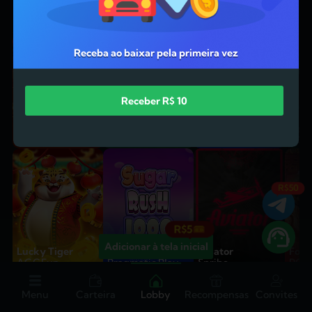
Hot
Ver tudo
Receba ao baixar pela primeira vez
Receber R$ 10
Gates of
Book of Legends
Empyrean Gates
Olympus 1000
Red 
AGGFun
AGGFun
Pragmatic Play
AGG
R$50
R$
5
Adicionar à tela inicial
Lucky Tiger
Sugar Rush 1000
Aviator
Fort
AGGFun
Pragmatic Play
Spribe
PG S
Menu
Carteira
Lobby
Recompensas
Convites